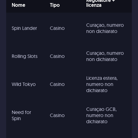
Regolatore +
Nome
Tipo
licenza
Curaçao, numero
Spin Lander
Casino
non dichiarato
Curaçao, numero
Rolling Slots
Casino
non dichiarato
Licenza estera,
Wild Tokyo
Casino
numero non
dichiarato
Curaçao GCB,
Need for
Casino
numero non
Spin
dichiarato