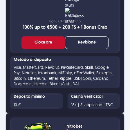
Curacao
Bonus di benvenuto
100% up to €500 + 200 FS + 1 Bonus Crab
Gioca ora
Revisione
Metodo di deposito
Visa, MasterCard, Revolut, PaySafeCard, Skrill, Google
Pay, Neteller, Jetonbank, MiFinity, eZeeWallet, Flexepin,
Bitcoin, Ethereum, Tether, Ripple, USDTCoin, Cardano,
Dogecoin, Litecoin, BitcoinCash, DAI
Deposito minimo
Casinò verificato!
10 €
18+ | Si applicano i T&C
Nitrobet