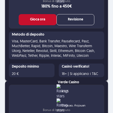
Bonus di benvenuto
180% fino a 450€
Gioca ora
Revisione
Metodo di deposito
Visa, MasterCard, Bank Transfer, Paysafecard, Payz,
MuchBetter, Rapid, Bitcoin, Maestro, Wire Transferm
Utorg, Neteller, Revolut, Skrill, Ethereum, Bitcoin Cash,
WebPayz, Tether, Ripple, Interac, MiFinity, Litecoin
Deposito minimo
Casinò verificato!
20 €
18+ | Si applicano i T&C
Verde Casino
4.9/5
Curacao, Anjouan
Bonus di benvenuto