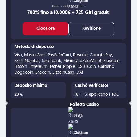
Curacao
Bonus di benvenuto
700% fino a 10.000€ + 725 Giri gratuiti
Gioca ora
Revisione
Metodo di deposito
Visa, MasterCard, PaySafeCard, Revolut, Google Pay,
Skrill, Neteller, Jetonbank, MiFinity, eZeeWallet, Flexepin,
Bitcoin, Ethereum, Tether, Ripple, USDTCoin, Cardano,
Dogecoin, Litecoin, BitcoinCash, DAI
Deposito minimo
Casinò verificato!
20 €
18+ | Si applicano i T&C
Rolletto Casino
4.7/5
Curacao