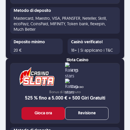
Metodo di deposito
Mastercard, Maestro, VISA, PRANSFER, Neteller, Skrill,
ecoPayz, CoinsPaid, MIFINITY, Token bank, flexepin,
Much Better
Deposito minimo
Casinò verificato!
20 €
18+ | Si applicano i T&C
Slota Casino
4.7/5
Curacao
Bonus di benvenuto
525 % fino a 5.000 € + 500 Giri Gratuiti
Gioca ora
Revisione