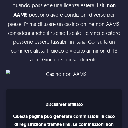
quando possiede una licenza estera. I siti
non
possono avere condizioni diverse per
AAMS
paese. Prima di usare un casino online non AAMS,
considera anche il rischio fiscale. Le vincite estere
possono essere tassabili in Italia. Consulta un
commercialista. Il gioco è vietato ai minori di 18
anni. Gioca responsabilmente.
Disclaimer affiliato
Questa pagina può generare commissioni in caso
di registrazione tramite link. Le commissioni non