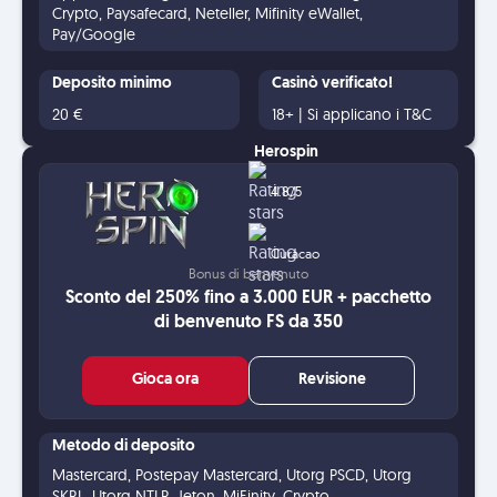
Crypto, Paysafecard, Neteller, Mifinity eWallet,
Pay/Google
Deposito minimo
Casinò verificato!
20 €
18+ | Si applicano i T&C
Herospin
4.8/5
Curacao
Bonus di benvenuto
Sconto del 250% fino a 3.000 EUR + pacchetto
di benvenuto FS da 350
Gioca ora
Revisione
Metodo di deposito
Mastercard, Postepay Mastercard, Utorg PSCD, Utorg
SKRL, Utorg NTLR, Jeton, MiFinity, Crypto