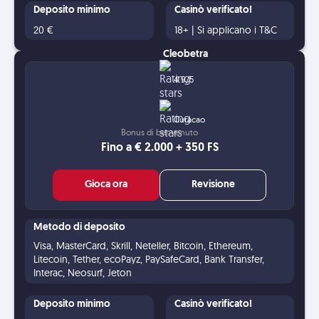
Deposito minimo
Casinò verificato!
20 €
18+ | Si applicano i T&C
Cleobetra
4.9/5
Curacao
Bonus di benvenuto
Fino a € 2.000 + 350 FS
Gioca ora
Revisione
Metodo di deposito
Visa, MasterCard, Skrill, Neteller, Bitcoin, Ethereum,
Litecoin, Tether, ecoPayz, PaySafeCard, Bank Transfer,
Interac, Neosurf, Jeton
Deposito minimo
Casinò verificato!