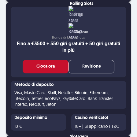
Rolling Slots
4.9/5
Curacao
Bonus di benvenuto
Fino a €3500 + 550 giri gratuiti + 50 giri gratuiti
in più
Gioca ora
Revisione
Metodo di deposito
Visa, MasterCard, Skrill, Neteller, Bitcoin, Ethereum,
Litecoin, Tether, ecoPayz, PaySafeCard, Bank Transfer,
Interac, Neosurf, Jeton
Deposito minimo
Casinò verificato!
10 €
18+ | Si applicano i T&C
Slotsgem